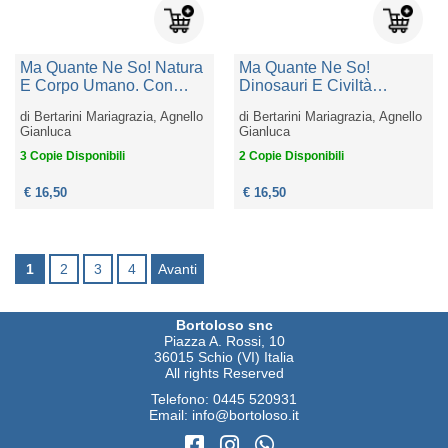
Ma Quante Ne So! Natura
Ma Quante Ne So!
E Corpo Umano. Con
Dinosauri E Civiltà
Prodotti Vari
Antiche. Con
di
Bertarini Mariagrazia, Agnello
di
Bertarini Mariagrazia, Agnello
Gianluca
Gianluca
3 Copie Disponibili
2 Copie Disponibili
€ 16,50
€ 16,50
1
2
3
4
Avanti
Bortoloso snc
Piazza A. Rossi, 10
36015 Schio (VI) Italia
All rights Reserved
Telefono:
0445 520931
Email:
info@bortoloso.it