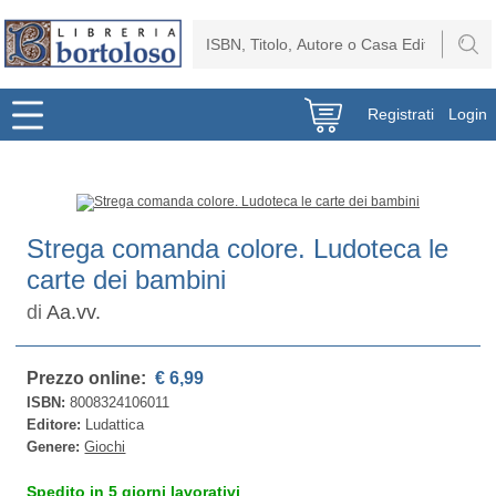
Registrati
Login
Strega comanda colore. Ludoteca le
carte dei bambini
di
Aa.vv.
Prezzo online:
€ 6,99
ISBN:
8008324106011
Editore:
Ludattica
Genere:
Giochi
Spedito in 5 giorni lavorativi