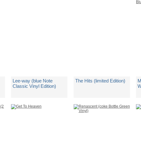
Spedito in 5 giorni lavorativi
Spedito in 5 giorni lavorativi
Sp
€ 51,50
€ 25,75
€
Lee-way (blue Note
The Hits (limited Edition)
M
Classic Vinyl Edition)
W
(
(
di
Lee Morgan
di
Nat King Cole
d
Spedito in 5 giorni lavorativi
Spedito in 5 giorni lavorativi
Sp
€ 39,75
€ 26,99
€