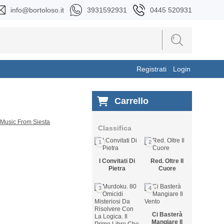
info@bortoloso.it
3931592931
0445 520931
Registrati
Login
Carrello
Classifica
1
2
I Convitati Di
Red. Oltre Il
Pietra
Cuore
3
4
Ci Basterà
Mangiare Il