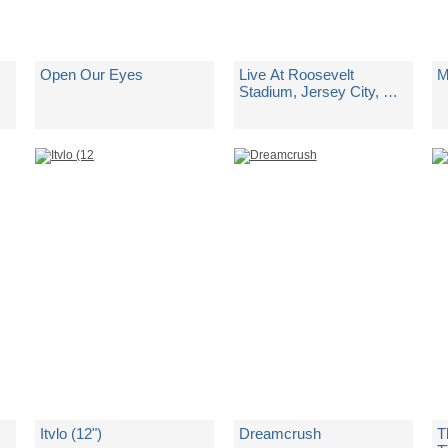
Open Our Eyes
Live At Roosevelt
M
Stadium, Jersey City, Nj.
17/06/1976 (3 Lp)
di
Earth Wind & Fire
di
Yes
d
Spedito in 5 giorni lavorativi
Spedito in 5 giorni lavorativi
Sp
€ 30,84
€ 56,99
€
Itvlo (12")
Dreamcrush
T