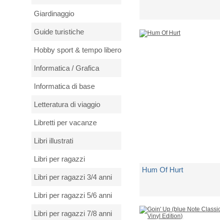
Giardinaggio
di
New Order
Guide turistiche
Spedito in 5 giorni lavorativi
Hobby sport & tempo libero
€ 37,12
Informatica / Grafica
Informatica di base
Letteratura di viaggio
Libretti per vacanze
Libri illustrati
Libri per ragazzi
Hum Of Hurt
Libri per ragazzi 3/4 anni
Libri per ragazzi 5/6 anni
di
Converge
Libri per ragazzi 7/8 anni