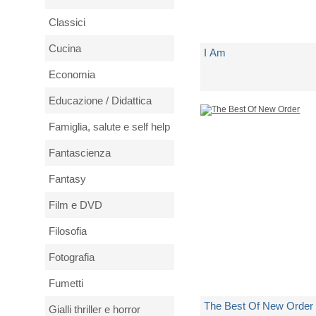
Classici
Cucina
I Am
Economia
di
Earth Wind & Fire
Educazione / Didattica
Famiglia, salute e self help
Spedito in 5 giorni lavorativi
Fantascienza
€ 33,37
Fantasy
Film e DVD
Filosofia
Fotografia
Fumetti
The Best Of New Order
Gialli thriller e horror