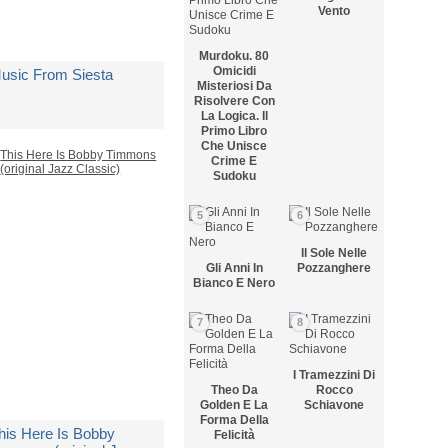
Vento
Murdoku. 80
Omicidi
usic From Siesta
Misteriosi Da
Risolvere Con
La Logica. Il
Primo Libro
i
Miles Davis & Marcus
Che Unisce
Crime E
Sudoku
edito in 5 giorni lavorativi
5
6
 35,99
Il Sole Nelle
Gli Anni In
Pozzanghere
Bianco E Nero
7
8
I Tramezzini Di
Theo Da
Rocco
Golden E La
Schiavone
Forma Della
his Here Is Bobby
Felicità