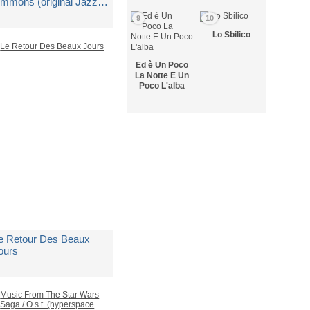
immons (original Jazz
lassic)
9
10
i
Bobby Timmons
Lo Sbilico
Ed è Un Poco
edito in 5 giorni lavorativi
La Notte E Un
Poco L'alba
 48,66
e Retour Des Beaux
ours
i
Paradis Vanessa