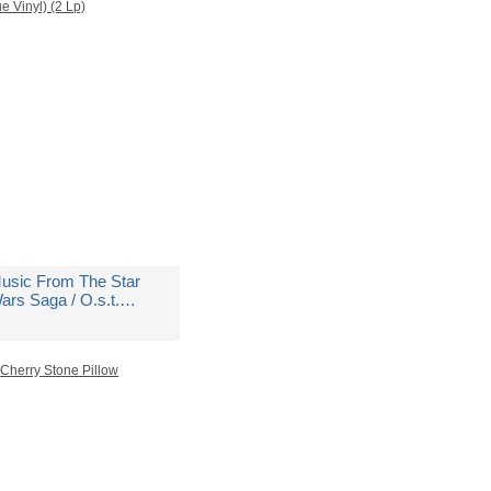
edito in 5 giorni lavorativi
 34,50
usic From The Star
ars Saga / O.s.t.
hyperspace Blue Vinyl)
2 Lp)
i
Robert Ziegler
edito in 5 giorni lavorativi
 54,25