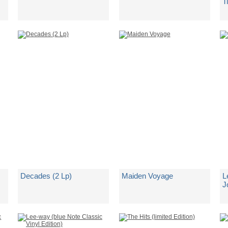
T
C
di
Boys Noize
di
Mol
d
Spedito in 5 giorni lavorativi
Spedito in 5 giorni lavorativi
Sp
€ 26,75
€ 37,99
€
Decades (2 Lp)
Maiden Voyage
L
J
di
Motionless In White
di
Herbie Hancock
d