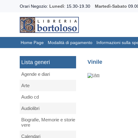
Orari Negozio:
Lunedì
: 15.30-19.30
Martedì-Sabato
09.00
Home Page
Modalità di pagamento
Informazioni sulla sp
Vinile
Lista generi
Agende e diari
Arte
Audio cd
Audiolibri
Biografie, Memorie e storie
vere
Calendari