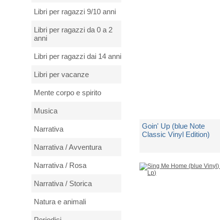
Spedito in 5 giorni lavorativi
Libri per ragazzi 9/10 anni
€ 41,99
Libri per ragazzi da 0 a 2
anni
Libri per ragazzi dai 14 anni
Libri per vacanze
Mente corpo e spirito
Musica
Goin' Up (blue Note
Narrativa
Classic Vinyl Edition)
Narrativa / Avventura
di
Freddie Hubbard
Narrativa / Rosa
Spedito in 5 giorni lavorativi
Narrativa / Storica
€ 36,95
Natura e animali
Periodici