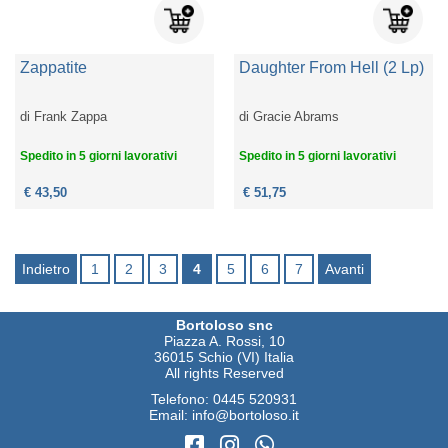
Zappatite
Daughter From Hell (2 Lp)
di
Frank Zappa
di
Gracie Abrams
Spedito in 5 giorni lavorativi
Spedito in 5 giorni lavorativi
€ 43,50
€ 51,75
Indietro
1
2
3
4
5
6
7
Avanti
Bortoloso snc
Piazza A. Rossi, 10
36015 Schio (VI) Italia
All rights Reserved
Telefono:
0445 520931
Email:
info@bortoloso.it