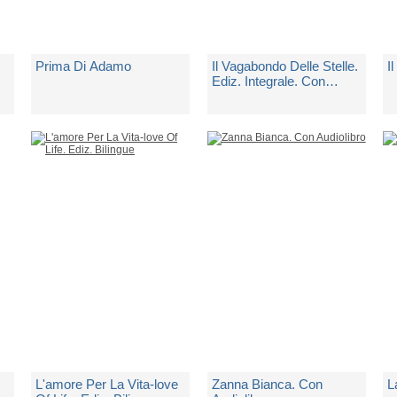
Prima Di Adamo
Il Vagabondo Delle Stelle.
I
Ediz. Integrale. Con
Segnalibro
di
London Jack
di
London Jack
d
Spedito in 10 giorni lavorativi
Spedito in 5 giorni lavorativi
1
€ 15,00
€ 4,90
€
L'amore Per La Vita-love
Zanna Bianca. Con
L