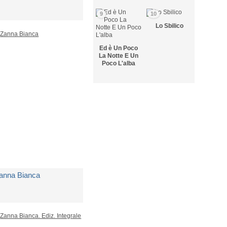
9
10
i
London Jack
Lo Sbilico
Ed è Un Poco
on Disponibile
La Notte E Un
Poco L'alba
 8,00
anna Bianca
i
London Jack