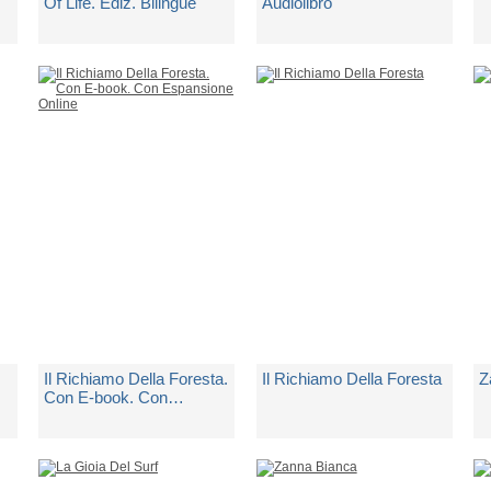
Of Life. Ediz. Bilingue
Audiolibro
di
London Jack
di
London Jack
d
Spedito in 5 giorni lavorativi
1 Copia Disponibile
N
€ 8,00
€ 14,00
€
Il Richiamo Della Foresta.
Il Richiamo Della Foresta
Z
Con E-book. Con
Espansione Online
di
London Jack
di
London Jack
d