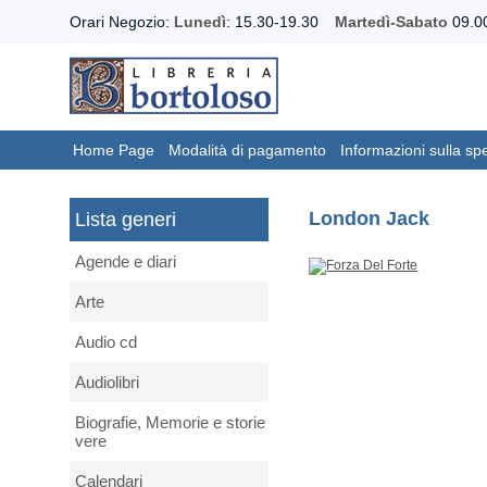
Orari Negozio:
Lunedì
: 15.30-19.30
Martedì-Sabato
09.00
Home Page
Modalità di pagamento
Informazioni sulla sp
London Jack
Lista generi
Agende e diari
Arte
Audio cd
Audiolibri
Biografie, Memorie e storie
vere
Calendari