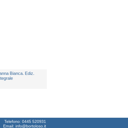
edito in 5 giorni lavorativi
 14,90
anna Bianca. Ediz.
ntegrale
i
London Jack
edito in 5 giorni lavorativi
 6,90
Telefono:
0445 520931
Email:
info@bortoloso.it