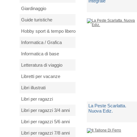
Integrale
Giardinaggio
di
London Jack
Guide turistiche
Spedito in 5 giorni lavorativi
Hobby sport & tempo libero
€ 10,00
Informatica / Grafica
Informatica di base
Letteratura di viaggio
Libretti per vacanze
Libri illustrati
Libri per ragazzi
La Peste Scarlatta.
Libri per ragazzi 3/4 anni
Nuova Ediz.
Libri per ragazzi 5/6 anni
di
London Jack
Libri per ragazzi 7/8 anni