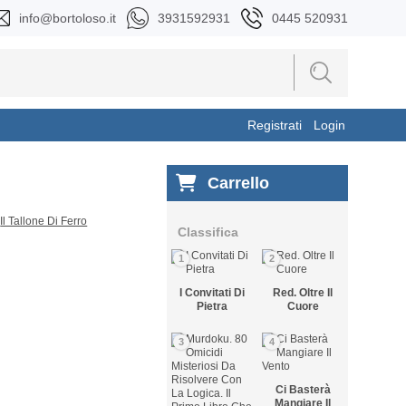
info@bortoloso.it
3931592931
0445 520931
Registrati
Login
Carrello
Classifica
1
2
I Convitati Di
Red. Oltre Il
Pietra
Cuore
3
4
Ci Basterà
Mangiare Il