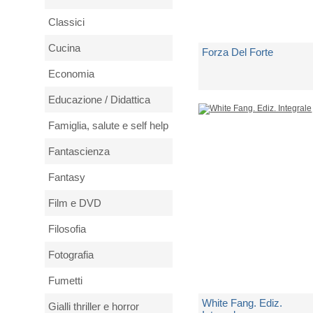
Classici
Cucina
Forza Del Forte
Economia
di
London Jack
Educazione / Didattica
Famiglia, salute e self help
Non Disponibile
Fantascienza
€ 14,00
Fantasy
Film e DVD
Filosofia
Fotografia
Fumetti
White Fang. Ediz.
Gialli thriller e horror