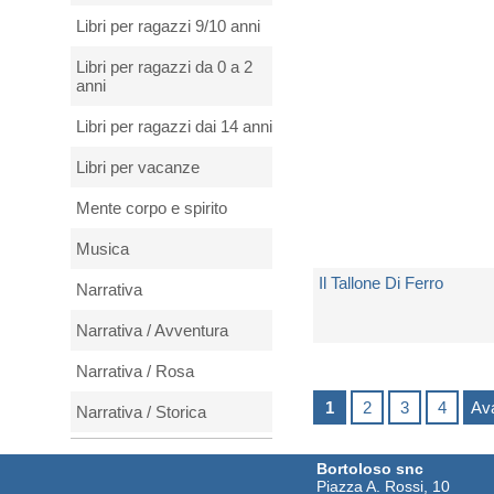
Spedito in 5 giorni lavorativi
Libri per ragazzi 9/10 anni
€ 10,00
Libri per ragazzi da 0 a 2
anni
Libri per ragazzi dai 14 anni
Libri per vacanze
Mente corpo e spirito
Musica
Il Tallone Di Ferro
Narrativa
Narrativa / Avventura
di
London Jack
Narrativa / Rosa
Spedito in 5 giorni lavorativi
1
2
3
4
Ava
Narrativa / Storica
€ 13,50
Natura e animali
Bortoloso snc
Piazza A. Rossi, 10
Periodici