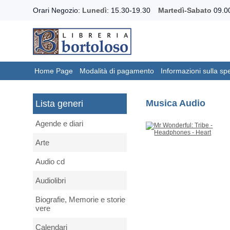
Orari Negozio:
Lunedì
: 15.30-19.30
Martedì-Sabato
09.00
Home Page
Modalità di pagamento
Informazioni sulla sp
Musica Audio
Lista generi
Agende e diari
Arte
Audio cd
Audiolibri
Biografie, Memorie e storie
vere
Calendari