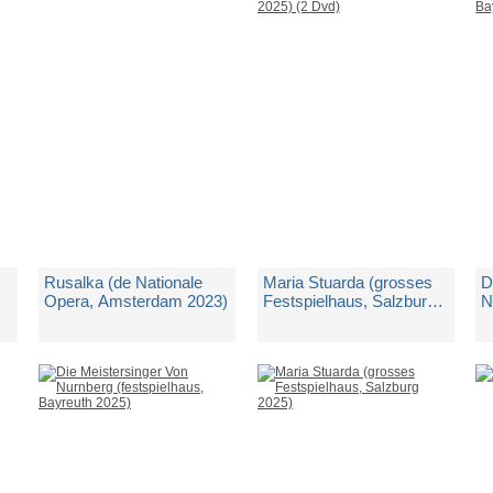
Spedito in 5 giorni lavorativi
Spedito in 5 giorni lavorativi
Sp
€ 19,50
€ 20,75
€
Rusalka (de Nationale
Maria Stuarda (grosses
D
Opera, Amsterdam 2023)
Festspielhaus, Salzburg
N
2025) (2 Dvd)
B
di
Antonin Dvorak
di
Gaetano Donizetti
d
Spedito in 5 giorni lavorativi
Spedito in 5 giorni lavorativi
Sp
€ 33,50
€ 44,75
€