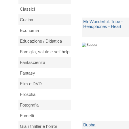
Classici
Cucina
Mr Wonderful: Tribe -
Headphones - Heart
Economia
di
Aa.vv.
Educazione / Didattica
Famiglia, salute e self help
Spedito in 5 giorni lavorativi
Fantascienza
€ 9,99
Fantasy
Film e DVD
Filosofia
Fotografia
Fumetti
Bubba
Gialli thriller e horror