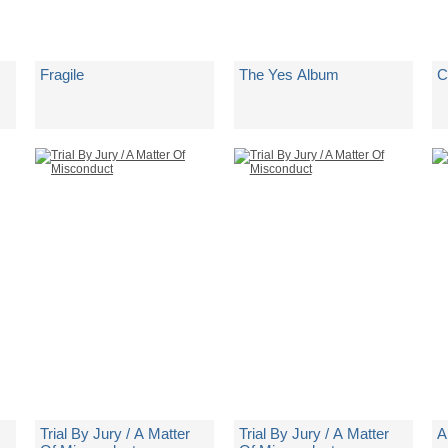
Fragile
The Yes Album
C
di
Yes
di
Yes
d
Spedito in 5 giorni lavorativi
Spedito in 5 giorni lavorativi
Sp
€ 25,48
€ 24,50
€
Trial By Jury / A Matter
Trial By Jury / A Matter
A