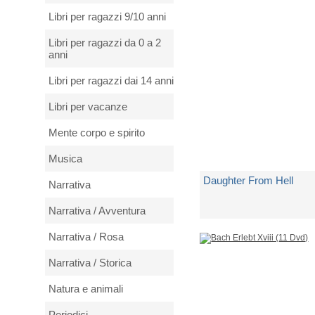
Spedito in 5 giorni lavorativi
Libri per ragazzi 9/10 anni
€ 17,99
Libri per ragazzi da 0 a 2
anni
Libri per ragazzi dai 14 anni
Libri per vacanze
Mente corpo e spirito
Musica
Daughter From Hell
Narrativa
Narrativa / Avventura
di
Gracie Abrams
Narrativa / Rosa
Spedito in 5 giorni lavorativi
Narrativa / Storica
€ 23,25
Natura e animali
Periodici