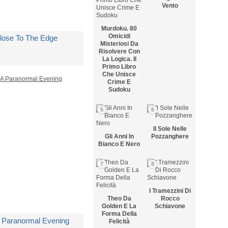
Vento
Murdoku. 80
Omicidi
lose To The Edge
Misteriosi Da
Risolvere Con
La Logica. Il
Primo Libro
i
Yes
Che Unisce
Crime E
Sudoku
edito in 5 giorni lavorativi
5
6
 24,50
Il Sole Nelle
Gli Anni In
Pozzanghere
Bianco E Nero
7
8
I Tramezzini Di
Theo Da
Rocco
Golden E La
Schiavone
Forma Della
 Paranormal Evening
Felicità