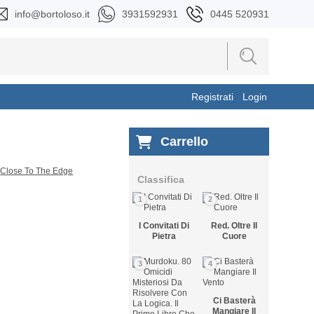
info@bortoloso.it
3931592931
0445 520931
Registrati
Login
Carrello
Classifica
1
2
I Convitati Di
Red. Oltre Il
Pietra
Cuore
3
4
Ci Basterà
Mangiare Il