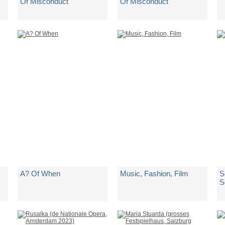
Of Misconduct
Of Misconduct
di
Ross Cumming / Chloe
di
Ross Cumming / Chloe
d
Harris: William Schwenck
Harris: William Schwenck
Gilbert / Arthur Sullivan
Gilbert / Arthur Sullivan
Spedito in 5 giorni lavorativi
Spedito in 5 giorni lavorativi
Sp
€ 35,75
€ 41,50
€
A? Of When
Music, Fashion, Film
S
S
di
Panda Bear & Sonic
di
Charli Xcx
d
Boom