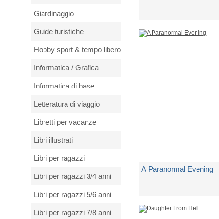
Giardinaggio
di
Kaytranada
Guide turistiche
Spedito in 5 giorni lavorativi
Hobby sport & tempo libero
€ 8,25
Informatica / Grafica
Informatica di base
Letteratura di viaggio
Libretti per vacanze
Libri illustrati
Libri per ragazzi
A Paranormal Evening
Libri per ragazzi 3/4 anni
Libri per ragazzi 5/6 anni
di
Alice Cooper
Libri per ragazzi 7/8 anni