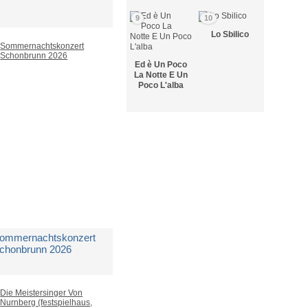
9
10
i
Alice Cooper
Lo Sbilico
Ed è Un Poco
edito in 5 giorni lavorativi
La Notte E Un
Poco L'alba
 17,99
ommernachtskonzert
chonbrunn 2026
i
Aa.vv.