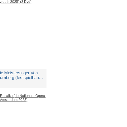
edito in 5 giorni lavorativi
 23,25
ie Meistersinger Von
urnberg (festspielhaus,
ayreuth 2025) (2 Dvd)
i
Richard Wagner
edito in 5 giorni lavorativi
 44,75