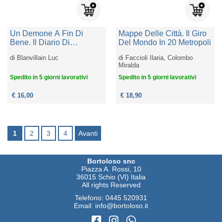
Un Demone A Fin Di
Mappe Delle Città. Il Giro
Bene. Il Diario Di
Del Mondo In 20 Metropoli
Raymond. Ediz. A Colori
di
Blanvillain Luc
di
Faccioli Ilaria, Colombo
Miralda
Spedito in 5 giorni lavorativi
Spedito in 5 giorni lavorativi
€ 16,00
€ 18,90
1
2
3
4
Avanti
Bortoloso snc
Piazza A. Rossi, 10
36015 Schio (VI) Italia
All rights Reserved
Telefono:
0445 520931
Email:
info@bortoloso.it