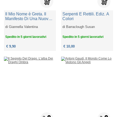
Il Mio Nome è Greta. Il
Serpenti E Rettili. Ediz. A
Manifesto Di Una Nuova
Colori
Nazione, Quella Verde,
di
Giannella Valentina
di
Barraclough Susan
Quella Dei Ragazzi Di
Tutto Il Mondo. Ediz. A
Spedito in 5 giorni lavorativi
Spedito in 5 giorni lavorativi
Colori
€ 9,90
€ 10,00