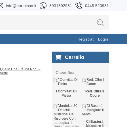
info@bortoloso.it
3931592931
0445 520931
Registrati
Login
Carrello
Classifica
1
2
I Convitati Di
Red. Oltre Il
Pietra
Cuore
3
4
Ci Basterà
Mangiare Il