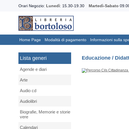
Orari Negozio:
Lunedì
: 15.30-19.30
Martedì-Sabato
09.00
Home Page
Modalità di pagamento
Informazioni sulla sp
Educazione / Didat
Lista generi
Agende e diari
Arte
Audio cd
Audiolibri
Biografie, Memorie e storie
vere
Calendari