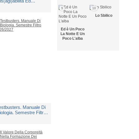
is(agi)abilità Ed
lasticità Dell'anima:
9
10
ercorso Tra Scienza E
i
Conversano Raffaella,
Lo Sbilico
arrazione
race Ciro
Ed è Un Poco
edito in 5 giorni lavorativi
La Notte E Un
Poco L'alba
 18,00
estbusters. Manuale Di
iologia. Semestre Filtro
026/2027
i
Aa.vv.