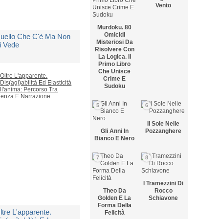
Vento
Murdoku. 80
Omicidi
uello Che C'è Ma Non
Misteriosi Da
i Vede
Risolvere Con
La Logica. Il
Primo Libro
i
Bertani Michela
Che Unisce
Crime E
Sudoku
edito in 5 giorni lavorativi
5
6
 22,00
Il Sole Nelle
Gli Anni In
Pozzanghere
Bianco E Nero
7
8
I Tramezzini Di
Theo Da
Rocco
Golden E La
Schiavone
Forma Della
ltre L'apparente.
Felicità