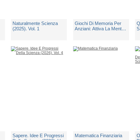
Naturalmente Scienza
Giochi Di Memoria Per
Q
(2025). Vol. 1
Anziani: Attiva La Mente
S
Con 571 Esercizi
Divertenti
di
Aa.vv.
di
Teacher Tailor
d
Spedito in 5 giorni lavorativi
Spedito in 10 giorni lavorativi
Sp
€ 11,00
€ 14,99
€
Sapere. Idee E Progressi
Matematica Finanziaria
O