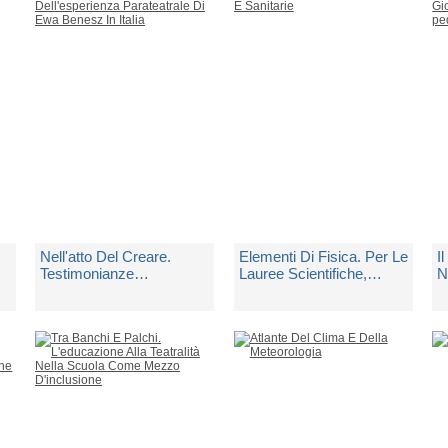
1 Copia Disponibile
1 Copia Disponibile
1
€ 29,40
€ 29,40
€
Nell'atto Del Creare.
Elementi Di Fisica. Per Le
I
Testimonianze
Lauree Scientifiche,
N
er
Dell'esperienza
Mediche E Sanitarie
G
Parateatrale Di Ewa
T
di
Mattioli I. (cur.)
di
Walker James S.
d
Benesz In Italia
Spedito in 5 giorni lavorativi
Spedito in 5 giorni lavorativi
Sp
€ 24,00
€ 63,00
€