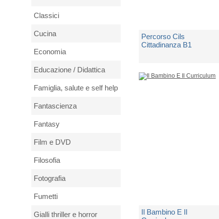
Classici
Cucina
Percorso Cils
Cittadinanza B1
Economia
di
Aa.vv.
Educazione / Didattica
Famiglia, salute e self help
Spedito in 5 giorni lavorativi
Fantascienza
€ 16,90
Fantasy
Film e DVD
Filosofia
Fotografia
Fumetti
Il Bambino E Il
Gialli thriller e horror