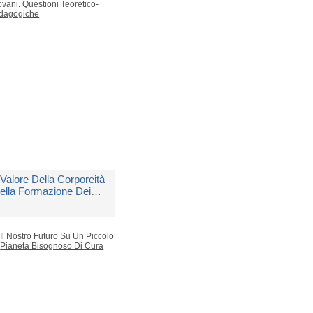
 Copia Disponibile
 29,40
l Valore Della Corporeità
ella Formazione Dei
iovani. Questioni
eoretico-pedagogiche
i
Ascione Antonio
edito in 5 giorni lavorativi
 23,00