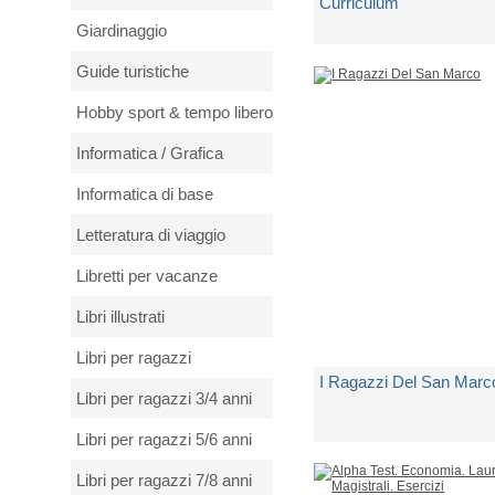
Curriculum
Giardinaggio
di
Dewey John
Guide turistiche
Spedito in 5 giorni lavorativi
Hobby sport & tempo libero
€ 14,00
Informatica / Grafica
Informatica di base
Letteratura di viaggio
Libretti per vacanze
Libri illustrati
Libri per ragazzi
I Ragazzi Del San Marc
Libri per ragazzi 3/4 anni
Libri per ragazzi 5/6 anni
di
Simeoni Mattia Frances
Libri per ragazzi 7/8 anni