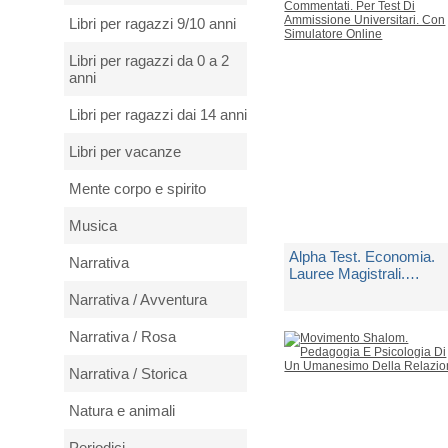
1 Copia Disponibile
Libri per ragazzi 9/10 anni
€ 16,00
Libri per ragazzi da 0 a 2
anni
Libri per ragazzi dai 14 anni
Libri per vacanze
Mente corpo e spirito
Musica
Alpha Test. Economia.
Narrativa
Lauree Magistrali.
Esercizi Commentati. P
Narrativa / Avventura
Test Di Ammissione
di
Aa.vv.
Universitari. Con
Narrativa / Rosa
Simulatore Online
Spedito in 5 giorni lavorativi
Narrativa / Storica
€ 26,90
Natura e animali
Periodici