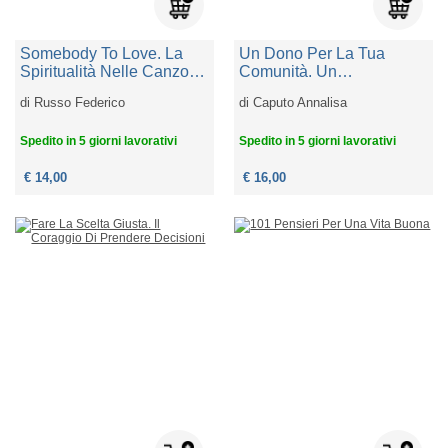
Somebody To Love. La
Un Dono Per La Tua
Spiritualità Nelle Canzoni
Comunità. Un
Dei Queen
Vademecum Per
di
Russo Federico
di
Caputo Annalisa
L'inclusione Di Bambini
Con Disabilità Intellettive
Spedito in 5 giorni lavorativi
Spedito in 5 giorni lavorativi
E Autismi Nel Cammino
Dell'iniziazione Cristiana
€ 14,00
€ 16,00