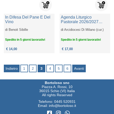
In Difesa Del Pane E Del
Agenda Liturgico
Vino
Pastorale 2026/2027
(grande). Rito Ambrosiano
di
Benoit Sibille
di
Arcidiocesi Di Milano (cur.)
Spedito in 5 giorni lavorativi
Spedito in 5 giorni lavorativi
€ 14,00
€ 17,00
Indietro
1
2
3
4
5
6
Avanti
Bortoloso snc
Piazza A. Rossi, 10
36015 Schio (VI) Italia
All rights Reserved
Telefono:
0445 520931
Email:
info@bortoloso.it