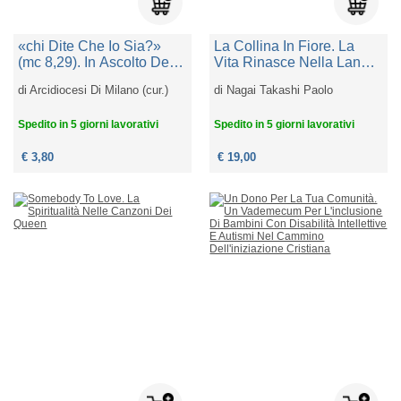
«chi Dite Che Io Sia?»
La Collina In Fiore. La
(mc 8,29). In Ascolto Del
Vita Rinasce Nella Landa
Vangelo Secondo Marco.
Atomica
di
Arcidiocesi Di Milano (cur.)
di
Nagai Takashi Paolo
Sussidio Per Gli Incontri
Dei Partecipanti Ai Gruppi
Spedito in 5 giorni lavorativi
Spedito in 5 giorni lavorativi
Di Ascolto Della Parola
2026/27
€ 3,80
€ 19,00