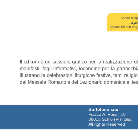
Spese di sp
4,40
oppure ritiro in 
Il cd-rom è un sussidio grafico per la realizzazione di 
manifesti, fogli informativi, locandine per la parrocch
illustrano le celebrazioni liturgiche festive, temi religi
del Messale Romano e del Lezionario domenicale, testi 
Bortoloso snc
Piazza A. Rossi, 10
36015 Schio (VI) Italia
All rights Reserved