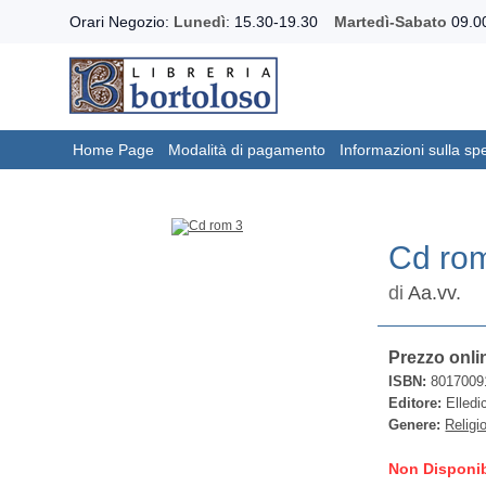
Orari Negozio:
Lunedì
: 15.30-19.30
Martedì-Sabato
09.00
Home Page
Modalità di pagamento
Informazioni sulla sp
Cd ro
di
Aa.vv.
Prezzo onli
ISBN:
8017009
Editore:
Elledi
Genere:
Religi
Non Disponib