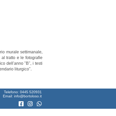
dario murale settimanale,
l tratto e le fotografie
ico dell'anno "B", i testi
ndario liturgico".
Telefono:
0445 520931
Email:
info@bortoloso.it