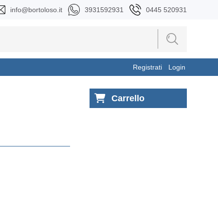
info@bortoloso.it
3931592931
0445 520931
Registrati
Login
Carrello