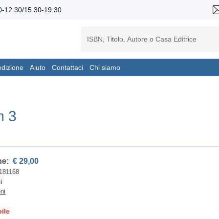
-12.30/15.30-19.30
edizione
Aiuto
Contattaci
Chi siamo
m 3
ne:
€ 29,00
181168
ci
oni
ile