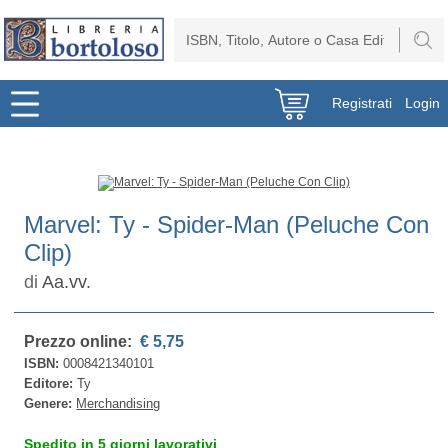
Registrati
Login
Marvel: Ty - Spider-Man (Peluche Con
Clip)
di
Aa.vv.
Prezzo online:
€ 5,75
ISBN:
0008421340101
Editore:
Ty
Genere:
Merchandising
Spedito in 5 giorni lavorativi