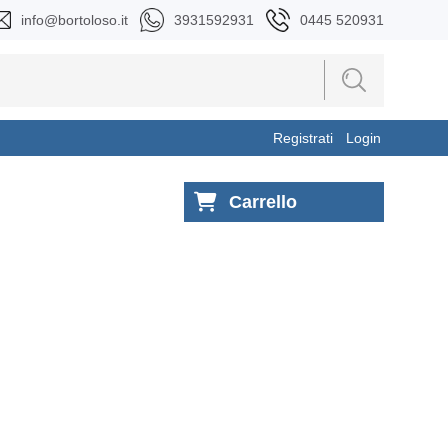
info@bortoloso.it
3931592931
0445 520931
Registrati
Login
Carrello