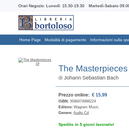
Orari Negozio:
Lunedì
: 15.30-19.30
Martedì-Sabato
09.00
Home Page
Modalità di pagamento
Informazioni sulla sp
The Masterpieces
di
Johann Sebastian Bach
Prezzo online:
€ 15,99
ISBN:
3596974988224
Editore:
Wagram Music
Genere:
Audio Cd
Spedito in 5 giorni lavorativi