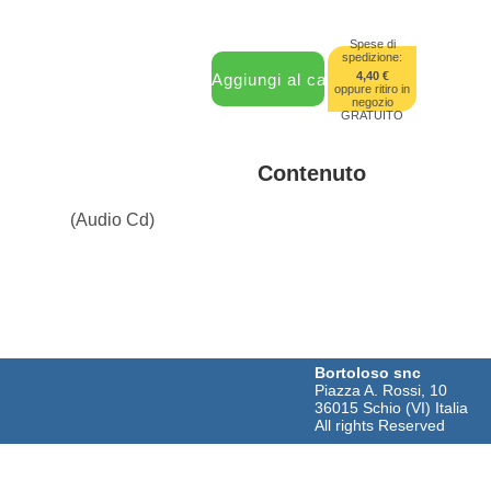
Spese di
spedizione:
4,40 €
oppure ritiro in
negozio
GRATUITO
Contenuto
(Audio Cd)
Bortoloso snc
Piazza A. Rossi, 10
36015 Schio (VI) Italia
All rights Reserved