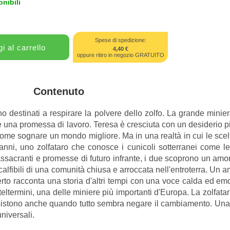
nibili
Spese di spedizione:
4,40 €
oppure ritiro in negozio GRATUITO
Contenuto
no destinati a respirare la polvere dello zolfo. La grande minier
a e una promessa di lavoro. Teresa è cresciuta con un desiderio p
me sognare un mondo migliore. Ma in una realtà in cui le scelte
vanni, uno zolfataro che conosce i cunicoli sotterranei come le
ssacranti e promesse di futuro infrante, i due scoprono un amore
scalfibili di una comunità chiusa e arroccata nell'entroterra. Un 
erto racconta una storia d'altri tempi con una voce calda ed em
teltermini, una delle miniere più importanti d'Europa. La zolfa
 resistono anche quando tutto sembra negare il cambiamento. Una
niversali.