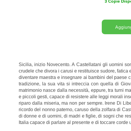
3 Copie Dispo
Sicilia, inizio Novecento. A Castellatani gli uomini so
crudele che divora i carusi e restituisce sudore, fatic
diventare maestra e insegnare ai bambini del paese co
tradizione, la sua vita si intreccia con quella di Gio
matrimonio nasce dalla necessità, eppure, tra turni ma
e piccoli gesti, capace di resistere alle leggi morali in
riparo dalla miseria, ma non per sempre. Irene Di Lib
ricordo del nonno paterno, caruso della zolfara di Cas
di donne e di uomini, di madri e figlie, di sogni che
Italia capace di parlare al presente e di toccare corde u