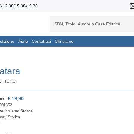
-12.30/15.30-19.30
edizione
Aiuto
Contattaci
Chi siamo
fatara
o Irene
ne:
€ 19,90
801352
 [collana: Storica]
iva / Storica
2