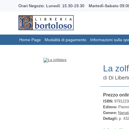
Orari Negozio:
Lunedì
: 15.30-19.30
Martedì-Sabato
09.00
Home Page
Modalità di pagamento
Informazioni sulla sp
La zol
di
Di Libert
Prezzo onli
ISBN:
9791223
Editore:
Piemme
Genere:
Narrat
Dettagli:
p. 43