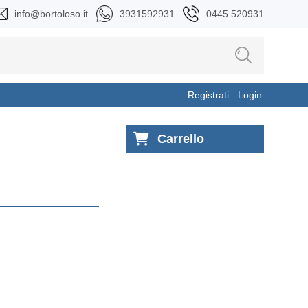
info@bortoloso.it
3931592931
0445 520931
Registrati
Login
Carrello