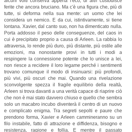
alcuni volti conserva appena l'eco, di altri custodisce
ferite che ancora bruciano. Ma c'è una figura che, più di
tutte, si deforma nella sua mente: un uomo che lei
considera un nemico. E da cui, istintivamente, si tiene
lontana. Xavier, dal canto suo, non ha dimenticato nulla.
Porta addosso il peso delle conseguenze, del caos in
cui è precipitato proprio a causa di Arleen. La rabbia lo
attraversa, lo rende più duro, più distante, più ostile alle
emozioni, ma nonostante provi in tutti i modi a
respingere la connessione potente che lo unisce a lei,
non riesce a recidere il loro legame perché i sentimenti
trovano comunque il modo di insinuarsi: più profondi,
più vivi, più oscuri che mai. Quando una rivelazione
sconvolgente spezza il fragile equilibrio della realtà,
Arleen si trova davanti a una verità capace di riaprire ciò
che non è mai stato davvero chiuso e quello che sembra
solo un macabro incubo diventerà il centro di un nuovo
e complicato enigma. Tra segreti sepolti e paure che
prendono forma, Xavier e Arleen cammineranno su un
filo instabile, fatto di attrazione e diffidenza, bisogno e
resistenza, ragione e follia. E mentre il passato