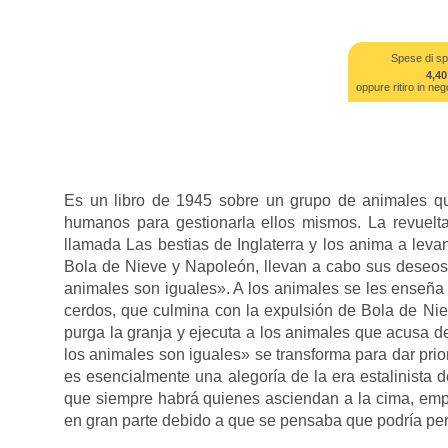
Spese di sp
4,40
oppure ritiro in 
Es un libro de 1945 sobre un grupo de animales qu
humanos para gestionarla ellos mismos. La revuelt
llamada Las bestias de Inglaterra y los anima a leva
Bola de Nieve y Napoleón, llevan a cabo sus deseos
animales son iguales». A los animales se les enseña a
cerdos, que culmina con la expulsión de Bola de Ni
purga la granja y ejecuta a los animales que acusa d
los animales son iguales» se transforma para dar prio
es esencialmente una alegoría de la era estalinista 
que siempre habrá quienes asciendan a la cima, empuj
en gran parte debido a que se pensaba que podría pert