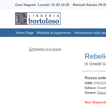
Orari Negozio:
Lunedì
: 15.30-19.30
Martedì-Sabato
09.00
Home Page
Modalità di pagamento
Informazioni sulla sp
Rebeli
di
Orwell 
Prezzo onli
ISBN:
9791223
Editore:
Street
Genere:
Classi
Non Disponib