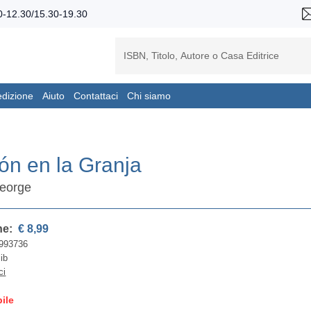
-12.30/15.30-19.30
edizione
Aiuto
Contattaci
Chi siamo
ón en la Granja
George
ne:
€ 8,99
993736
lib
ci
ile