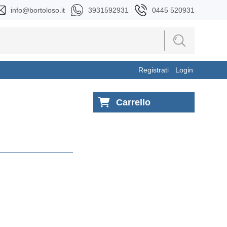
info@bortoloso.it
3931592931
0445 520931
Registrati
Login
Carrello