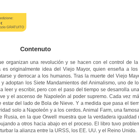
edizione:
 €
negozio GRATUITO
Contenuto
e organizan una revolución y se hacen con el control de l
a es originalmente idea del Viejo Mayor, quien enseña a lo
ntarse y derrocar a los humanos. Tras la muerte del Viejo May
 y adoptan los Siete Mandamientos del Animalismo, uno de lo
 leer y escribir, pero con el paso del tiempo se desarrolla una
eve y el ascenso de Napoleón al poder supremo. Cada vez más
e estar del lado de Bola de Nieve. Y a medida que pasa el ti
ridad solo a Napoleón y a los cerdos. Animal Farm, una famosa o
de Rusia, en la que Orwell muestra que la verdadera igualdad 
ando a otros hacia abajo en el proceso. El libro tuvo proble
urbar la alianza entre la URSS, los EE. UU. y el Reino Unido.