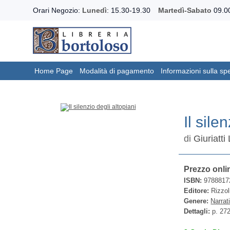
Orari Negozio:
Lunedì
: 15.30-19.30
Martedì-Sabato
09.00
Home Page
Modalità di pagamento
Informazioni sulla sp
Il sile
di
Giuriatti
Prezzo onli
ISBN:
9788817
Editore:
Rizzol
Genere:
Narrat
Dettagli:
p. 27