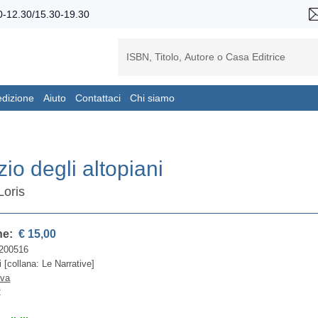
-12.30/15.30-19.30
edizione
Aiuto
Contattaci
Chi siamo
nzio degli altopiani
 Loris
ne:
€ 15,00
200516
i [collana: Le Narrative]
iva
2