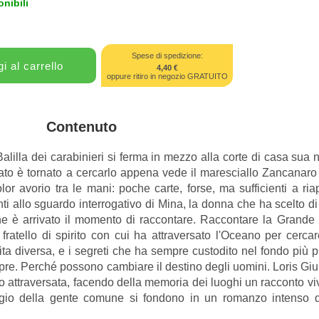
nibili
Spese di spedizione:
4,40 €
oppure ritiro in negozio GRATUITO
Contenuto
lilla dei carabinieri si ferma in mezzo alla corte di casa sua
sato è tornato a cercarlo appena vede il maresciallo Zancanaro
or avorio tra le mani: poche carte, forse, ma sufficienti a ria
nti allo sguardo interrogativo di Mina, la donna che ha scelto di
e è arrivato il momento di raccontare. Raccontare la Grande 
, fratello di spirito con cui ha attraversato l'Oceano per cerca
vita diversa, e i segreti che ha sempre custodito nel fondo più
e. Perché possono cambiare il destino degli uomini. Loris Giuri
 attraversata, facendo della memoria dei luoghi un racconto vivo,
ggio della gente comune si fondono in un romanzo intenso di 