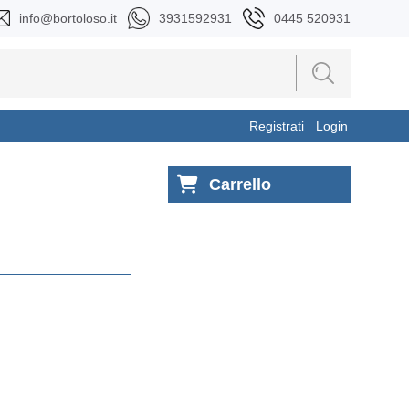
info@bortoloso.it
3931592931
0445 520931
Registrati
Login
Carrello