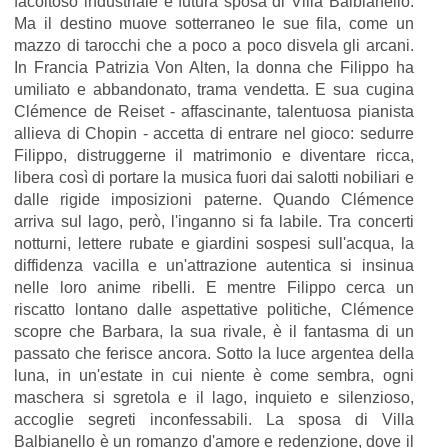
facoltoso industriale e futura sposa di Villa Balbianello.
Ma il destino muove sotterraneo le sue fila, come un
mazzo di tarocchi che a poco a poco disvela gli arcani.
In Francia Patrizia Von Alten, la donna che Filippo ha
umiliato e abbandonato, trama vendetta. E sua cugina
Clémence de Reiset - affascinante, talentuosa pianista
allieva di Chopin - accetta di entrare nel gioco: sedurre
Filippo, distruggerne il matrimonio e diventare ricca,
libera così di portare la musica fuori dai salotti nobiliari e
dalle rigide imposizioni paterne. Quando Clémence
arriva sul lago, però, l'inganno si fa labile. Tra concerti
notturni, lettere rubate e giardini sospesi sull'acqua, la
diffidenza vacilla e un'attrazione autentica si insinua
nelle loro anime ribelli. E mentre Filippo cerca un
riscatto lontano dalle aspettative politiche, Clémence
scopre che Barbara, la sua rivale, è il fantasma di un
passato che ferisce ancora. Sotto la luce argentea della
luna, in un'estate in cui niente è come sembra, ogni
maschera si sgretola e il lago, inquieto e silenzioso,
accoglie segreti inconfessabili. La sposa di Villa
Balbianello è un romanzo d'amore e redenzione, dove il