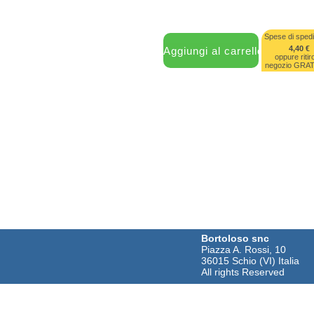
Spese di spedi
4,40 €
oppure ritir
negozio GRA
Bortoloso snc
Piazza A. Rossi, 10
36015 Schio (VI) Italia
All rights Reserved