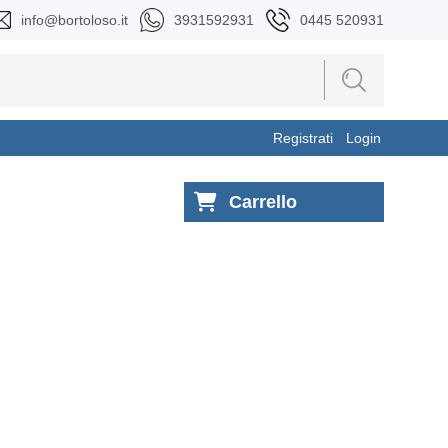
info@bortoloso.it
3931592931
0445 520931
Registrati
Login
Carrello