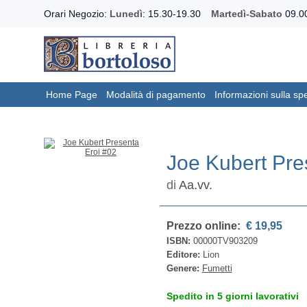
Orari Negozio:
Lunedì
: 15.30-19.30
Martedì-Sabato
09.00
Home Page
Modalità di pagamento
Informazioni sulla sp
Joe Kubert Pre
di
Aa.vv.
Prezzo online:
€ 19,95
ISBN:
00000TV903209
Editore:
Lion
Genere:
Fumetti
Spedito in 5 giorni lavorativi