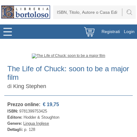
Registrati
Login
The Life of Chuck: soon to be a major
film
di
King Stephen
Prezzo online:
€ 19,75
ISBN:
9781399753425
Editore:
Hodder & Stoughton
Genere:
Lingua Inglese
Dettagli:
p. 128