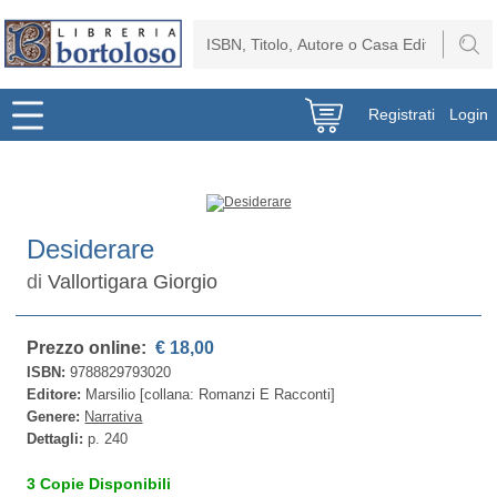
Registrati
Login
Desiderare
di
Vallortigara Giorgio
Prezzo online:
€ 18,00
ISBN:
9788829793020
Editore:
Marsilio [collana: Romanzi E Racconti]
Genere:
Narrativa
Dettagli:
p. 240
3 Copie Disponibili