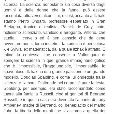
scienza. La scienza, nonostante sia cosa diversa dagli
uomini e dalle donne che la fanno, può essere
raccontata attraverso alcuni tipi, e così, accanto a Itzhak,
stanno Pietro Ongaro, professore espatriato in Gran
Bretagna, ironico e realista, Patrick de Gray, noto,
notissimo scienziato, vanitoso e arrogante, Vittorio, che
studia il cervello ed è ben conscio che da certe
avventure non si torna indietro - la curiosità è pericolosa
-, e Sylvia, ex matematica, dalla quale Itzhak è attratto. E
infine la contessa, che consente a Vallortigara di
spingere la scienza in quel grande immaginario gotico
che è l'impossibile, l'irraggiungibile, l'impensabile, lo
spaventoso. Itzhak ha una grande passione e un grande
modello, Douglas Spalding, e come lui ondeggia tra la
scienza e l'amore. D'altronde nel corpo c'è pure la testa.
Spalding, per esempio, era stato raccomandato come
tutore alla famiglia Russell, cioè ai genitori di Bertrand
Russell, e in quella casa era diventato l'amante di Lady
Amberley, madre di Bertrand, col beneplacito del marito
John: la libertà delle menti che si accorda a quella dei