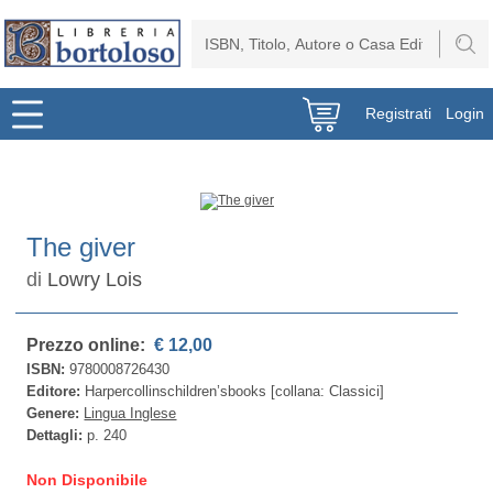
Registrati
Login
The giver
di
Lowry Lois
Prezzo online:
€ 12,00
ISBN:
9780008726430
Editore:
Harpercollinschildren’sbooks [collana: Classici]
Genere:
Lingua Inglese
Dettagli:
p. 240
Non Disponibile