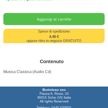
Spese di spedizione:
4,40 €
oppure ritiro in negozio GRATUITO
Contenuto
Musica Classica (Audio Cd)
Bortoloso snc
Piazza A. Rossi, 10
36015 Schio (VI) Italia
All rights Reserved
Telefono:
0445 520931