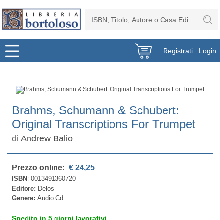
Registrati
Login
Brahms, Schumann & Schubert:
Original Transcriptions For Trumpet
di
Andrew Balio
Prezzo online:
€ 24,25
ISBN:
0013491360720
Editore:
Delos
Genere:
Audio Cd
Spedito in 5 giorni lavorativi