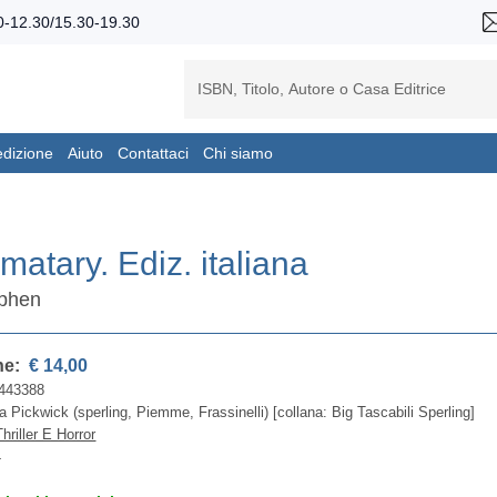
-12.30/15.30-19.30
edizione
Aiuto
Contattaci
Chi siamo
matary. Ediz. italiana
ephen
ne:
€ 14,00
443388
a Pickwick (sperling, Piemme, Frassinelli) [collana: Big Tascabili Sperling]
Thriller E Horror
4