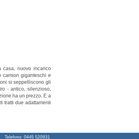
va casa, nuovo incarico
ano camion giganteschi e
oni si seppelliscono gli
ro - antico, silenzioso,
ezione ha un prezzo. E a
i tratti due adattamenti
Telefono:
0445 520931