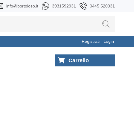
info@bortoloso.it
3931592931
0445 520931
Registrati
Login
Carrello