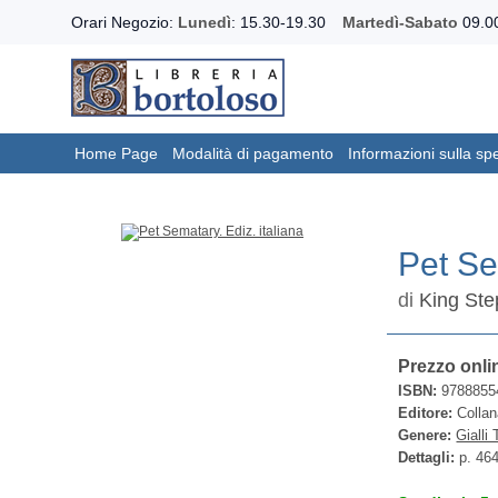
Orari Negozio:
Lunedì
: 15.30-19.30
Martedì-Sabato
09.00
Home Page
Modalità di pagamento
Informazioni sulla sp
Pet Se
di
King St
Prezzo onli
ISBN:
9788855
Editore:
Collan
Genere:
Gialli 
Dettagli:
p. 46