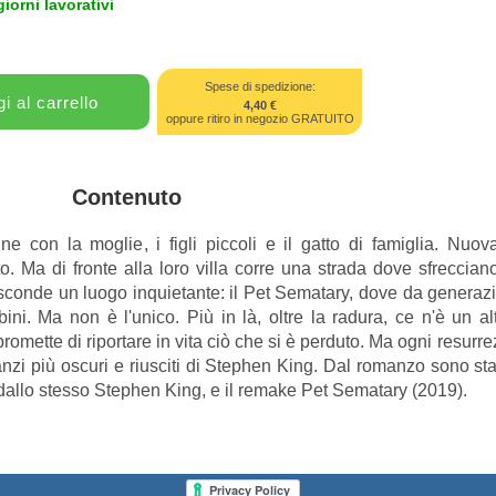
giorni lavorativi
Spese di spedizione:
4,40 €
oppure ritiro in negozio GRATUITO
Contenuto
ne con la moglie, i figli piccoli e il gatto di famiglia. Nuo
etto. Ma di fronte alla loro villa corre una strada dove sfrecci
asconde un luogo inquietante: il Pet Sematary, dove da generazi
ni. Ma non è l'unico. Più in là, oltre la radura, ce n'è un alt
omette di riportare in vita ciò che si è perduto. Ma ogni resurr
zi più oscuri e riusciti di Stephen King. Dal romanzo sono stat
 dallo stesso Stephen King, e il remake Pet Sematary (2019).