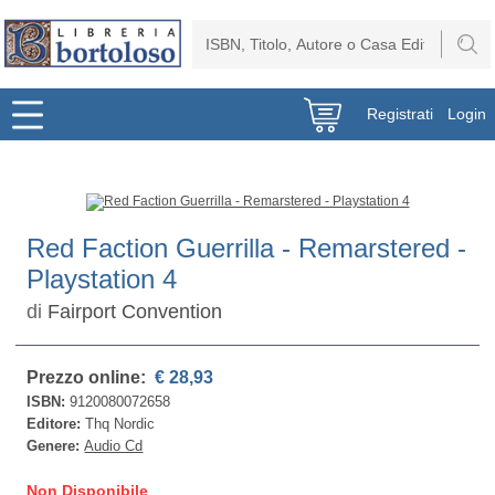
Registrati
Login
Red Faction Guerrilla - Remarstered -
Playstation 4
di
Fairport Convention
Prezzo online:
€ 28,93
ISBN:
9120080072658
Editore:
Thq Nordic
Genere:
Audio Cd
Non Disponibile