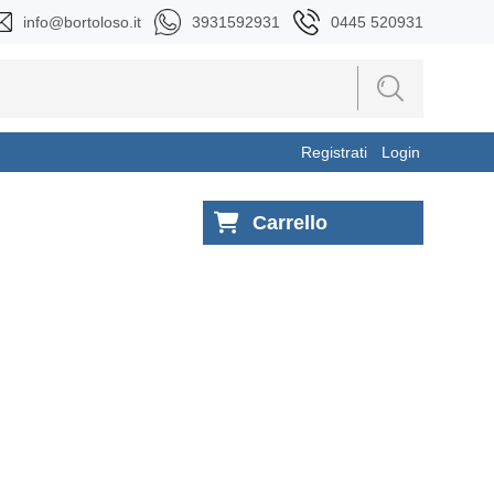
info@bortoloso.it
3931592931
0445 520931
Registrati
Login
Carrello