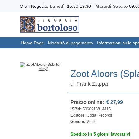
Orari Negozio:
Lunedì
: 15.30-19.30
Martedì-Sabato
09.00
Home Page
Modalità di pagamento
Informazioni sulla sp
Zoot Aloors (Spla
di
Frank Zappa
Prezzo online:
€ 27,99
ISBN:
5060918814415
Editore:
Coda Records
Genere:
Vinile
Spedito in 5 giorni lavorativi