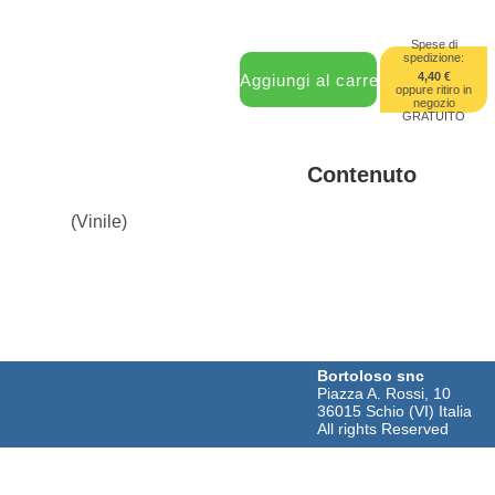
Spese di
spedizione:
4,40 €
oppure ritiro in
negozio
GRATUITO
Contenuto
(Vinile)
Bortoloso snc
Piazza A. Rossi, 10
36015 Schio (VI) Italia
All rights Reserved