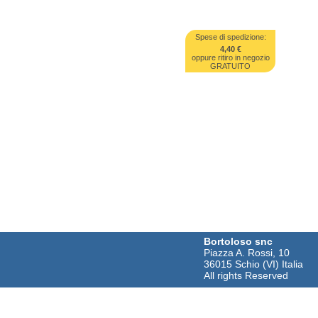
Spese di spedizione:
4,40 €
oppure ritiro in negozio
GRATUITO
Bortoloso snc
Piazza A. Rossi, 10
36015 Schio (VI) Italia
All rights Reserved