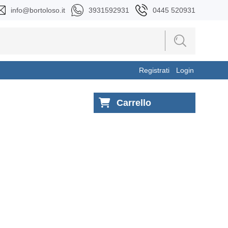
info@bortoloso.it
3931592931
0445 520931
Registrati
Login
Carrello