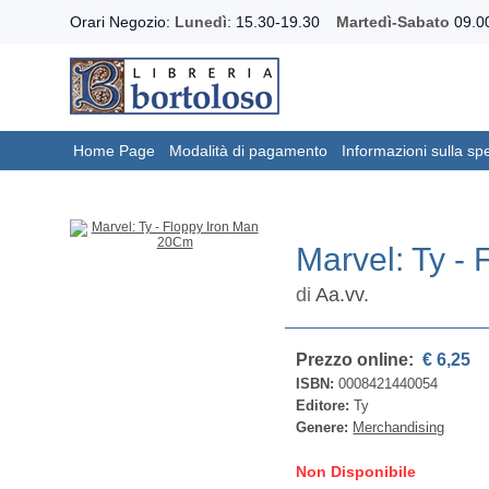
Orari Negozio:
Lunedì
: 15.30-19.30
Martedì-Sabato
09.00
Home Page
Modalità di pagamento
Informazioni sulla sp
Marvel: Ty -
di
Aa.vv.
Prezzo online:
€ 6,25
ISBN:
0008421440054
Editore:
Ty
Genere:
Merchandising
Non Disponibile