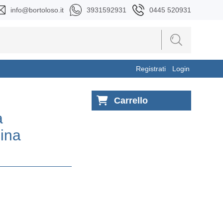
info@bortoloso.it
3931592931
0445 520931
Registrati
Login
Carrello
a
cina