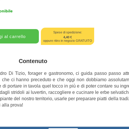
onibile
Spese di spedizione:
4,40 €
oppure ritiro in negozio GRATUITO
Contenuto
o Di Tizio, forager e gastronomo, ci guida passo passo attra
oni che ci hanno preceduto e che oggi non dobbiamo assolutam
 di portare in tavola quel tocco in più e di poter contare su ingr
 dagli stridoli ai luvertin, raccogliere e cucinare le erbe selvatic
nte del nostro territorio, usarle per preparare piatti della tradi
 alla prova!