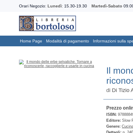
Orari Negozio:
Lunedì
: 15.30-19.30
Martedì-Sabato
09.00
Home Page
Modalità di pagamento
Informazioni sulla sp
Il mon
ricono
di
Di Tizio
Prezzo onli
ISBN:
9788884
Editore:
Slow F
Genere:
Cucin
Dettagli:
p. 24