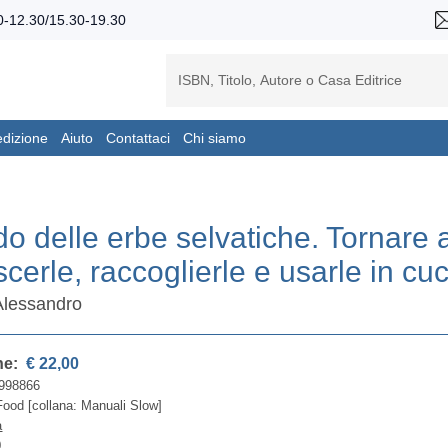
-12.30/15.30-19.30
edizione
Aiuto
Contattaci
Chi siamo
do delle erbe selvatiche. Tornare 
scerle, raccoglierle e usarle in cu
 Alessandro
ne:
€ 22,00
998866
ood [collana: Manuali Slow]
a
0