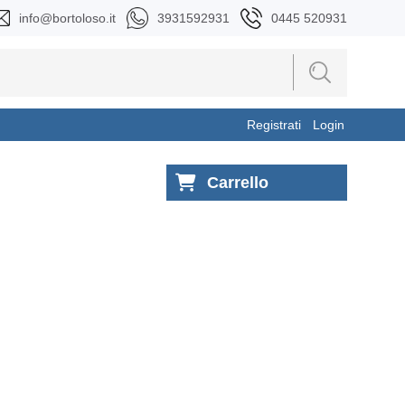
info@bortoloso.it
3931592931
0445 520931
Registrati
Login
Carrello