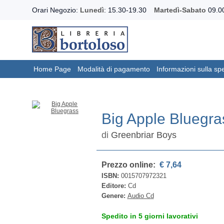
Orari Negozio:
Lunedì
: 15.30-19.30
Martedì-Sabato
09.00
Home Page
Modalità di pagamento
Informazioni sulla sp
Big Apple Bluegra
di
Greenbriar Boys
Prezzo online:
€ 7,64
ISBN:
0015707972321
Editore:
Cd
Genere:
Audio Cd
Spedito in 5 giorni lavorativi