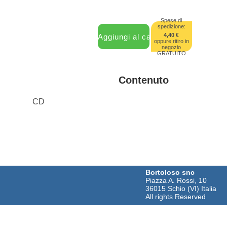
Spese di
spedizione:
4,40 €
oppure ritiro in
negozio
GRATUITO
Contenuto
CD
Bortoloso snc
Piazza A. Rossi, 10
36015 Schio (VI) Italia
All rights Reserved