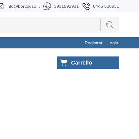
info@bortoloso.it
3931592931
0445 520931
Registrati
Login
Carrello