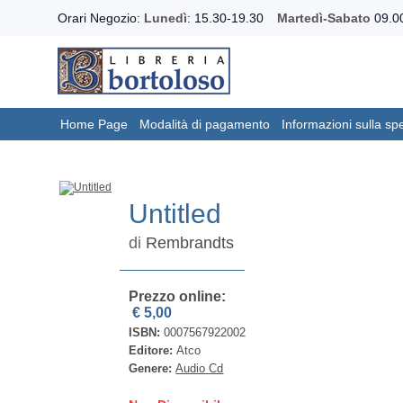
Orari Negozio:
Lunedì
: 15.30-19.30
Martedì-Sabato
09.00
Home Page
Modalità di pagamento
Informazioni sulla sp
Untitled
di
Rembrandts
Prezzo online:
€ 5,00
ISBN:
0007567922002
Editore:
Atco
Genere:
Audio Cd