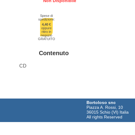
Non Disponibile
Spese di
spedizione:
4,40 €
oppure
ritiro in
negozio
GRATUITO
Contenuto
CD
Bortoloso snc
Piazza A. Rossi, 10
36015 Schio (VI) Italia
All rights Reserved