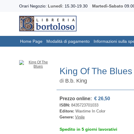
Orari Negozio:
Lunedì
: 15.30-19.30
Martedì-Sabato
09.00
Home Page
Modalità di pagamento
Informazioni sulla sp
King Of The Blues
di
B.b. King
Prezzo online:
€ 26,50
ISBN:
8435723701033
Editore:
Waxtime In Color
Genere:
Vinile
Spedito in 5 giorni lavorativi