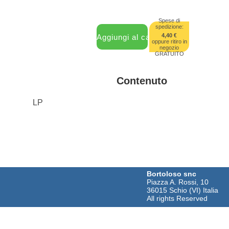
Spese di
spedizione:
4,40 €
oppure ritiro in
negozio
GRATUITO
Contenuto
LP
Bortoloso snc
Piazza A. Rossi, 10
36015 Schio (VI) Italia
All rights Reserved