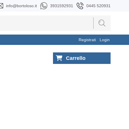
info@bortoloso.it
3931592931
0445 520931
Registrati
Login
Carrello