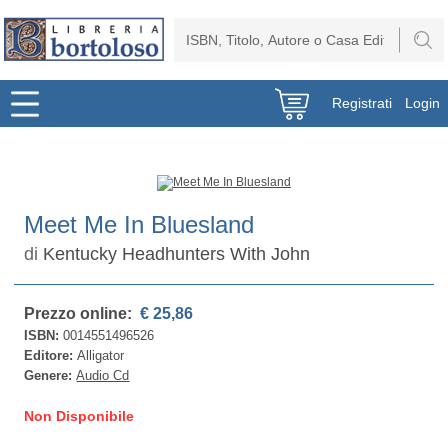
Registrati
Login
Meet Me In Bluesland
di
Kentucky Headhunters With John
Prezzo online:
€ 25,86
ISBN:
0014551496526
Editore:
Alligator
Genere:
Audio Cd
Non Disponibile