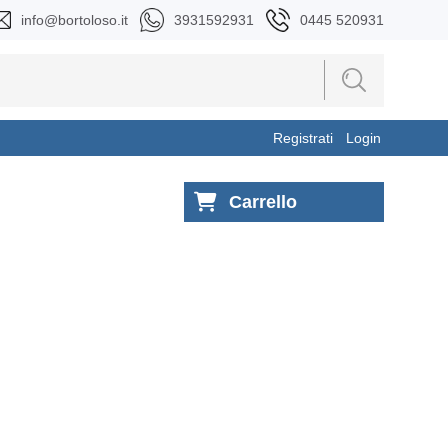
info@bortoloso.it
3931592931
0445 520931
Registrati
Login
Carrello