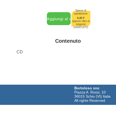
Spese di
spedizione:
4,40 €
oppure ritiro in
negozio
GRATUITO
Contenuto
CD
Bortoloso snc
Piazza A. Rossi, 10
36015 Schio (VI) Italia
All rights Reserved