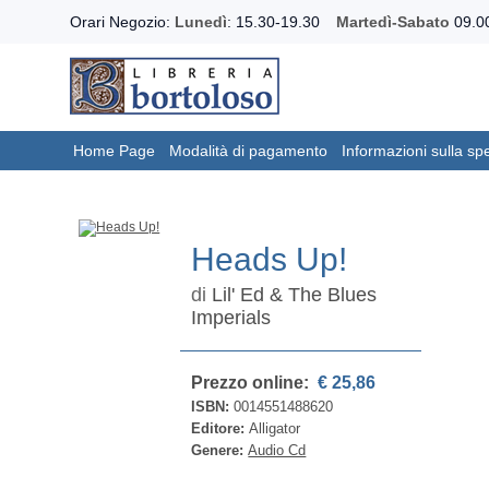
Orari Negozio:
Lunedì
: 15.30-19.30
Martedì-Sabato
09.00
Home Page
Modalità di pagamento
Informazioni sulla sp
Heads Up!
di
Lil' Ed & The Blues
Imperials
Prezzo online:
€ 25,86
ISBN:
0014551488620
Editore:
Alligator
Genere:
Audio Cd