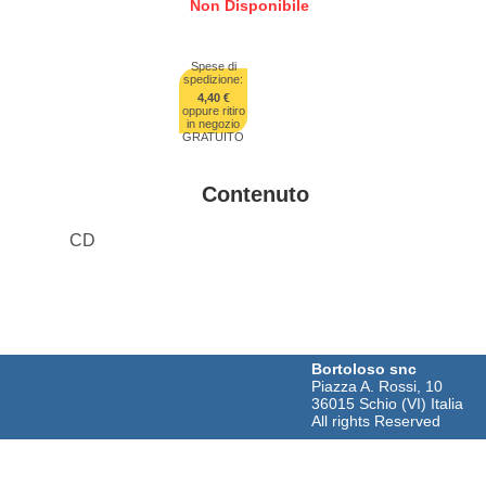
Non Disponibile
Spese di
spedizione:
4,40 €
oppure ritiro
in negozio
GRATUITO
Contenuto
CD
Bortoloso snc
Piazza A. Rossi, 10
36015 Schio (VI) Italia
All rights Reserved