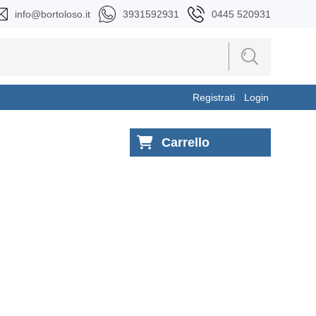
info@bortoloso.it
3931592931
0445 520931
Registrati
Login
Carrello