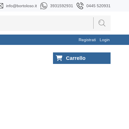
info@bortoloso.it
3931592931
0445 520931
Registrati
Login
Carrello