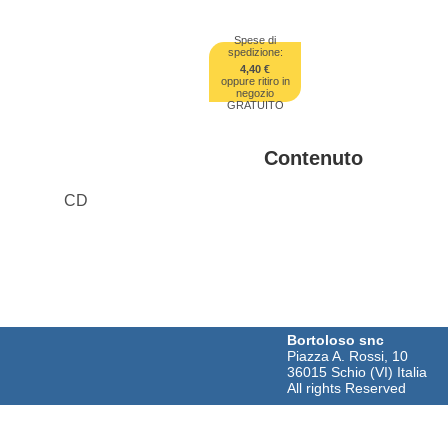
Spese di
spedizione:
4,40 €
oppure ritiro in
negozio
GRATUITO
Contenuto
CD
Bortoloso snc
Piazza A. Rossi, 10
36015 Schio (VI) Italia
All rights Reserved