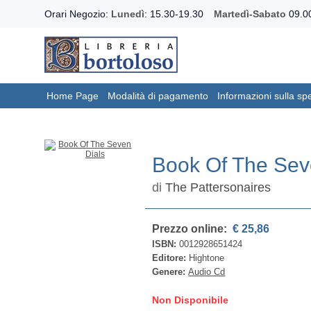
Orari Negozio:
Lunedì
: 15.30-19.30
Martedì-Sabato
09.00
Home Page
Modalità di pagamento
Informazioni sulla sp
Book Of The Sev
di
The Pattersonaires
Prezzo online:
€ 25,86
ISBN:
0012928651424
Editore:
Hightone
Genere:
Audio Cd
Non Disponibile