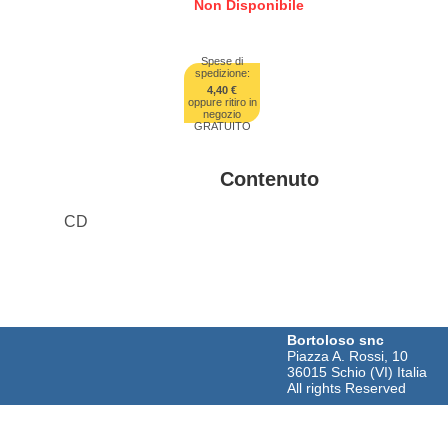
Non Disponibile
Spese di
spedizione:
4,40 €
oppure ritiro in
negozio
GRATUITO
Contenuto
CD
Bortoloso snc
Piazza A. Rossi, 10
36015 Schio (VI) Italia
All rights Reserved