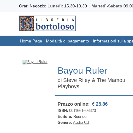
Orari Negozio:
Lunedì
: 15.30-19.30
Martedì-Sabato
09.00
Home Page
Modalità di pagamento
Informazioni sulla sp
Bayou Ruler
di
Steve Riley & The Mamou
Playboys
Prezzo online:
€ 25,86
ISBN:
0011661608320
Editore:
Rounder
Genere:
Audio Cd