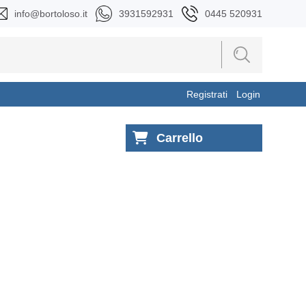
info@bortoloso.it
3931592931
0445 520931
Registrati
Login
Carrello