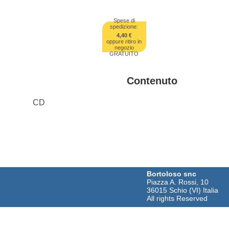
Spese di
spedizione:
4,40 €
oppure ritiro in
negozio
GRATUITO
Contenuto
CD
Bortoloso snc
Piazza A. Rossi, 10
36015 Schio (VI) Italia
All rights Reserved