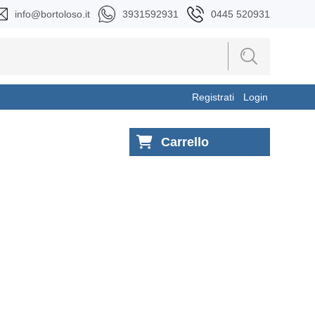
info@bortoloso.it
3931592931
0445 520931
Registrati
Login
Carrello