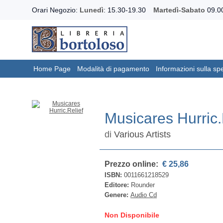
Orari Negozio:
Lunedì
: 15.30-19.30
Martedì-Sabato
09.00
Home Page
Modalità di pagamento
Informazioni sulla sp
Musicares Hurric.
di
Various Artists
Prezzo online:
€ 25,86
ISBN:
0011661218529
Editore:
Rounder
Genere:
Audio Cd
Non Disponibile