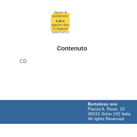
Spese di
spedizione:
4,40 €
oppure ritiro
in negozio
GRATUITO
Contenuto
CD
Bortoloso snc
Piazza A. Rossi, 10
36015 Schio (VI) Italia
All rights Reserved