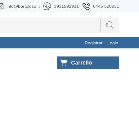
info@bortoloso.it
3931592931
0445 520931
Registrati
Login
Carrello