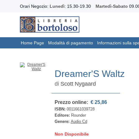
Orari Negozio:
Lunedì
: 15.30-19.30
Martedì-Sabato
09.00
Home Page
Modalità di pagamento
Informazioni sulla sp
Dreamer'S Waltz
di
Scott Nygaard
Prezzo online:
€ 25,86
ISBN:
0011661039728
Editore:
Rounder
Genere:
Audio Cd
Non Disponibile