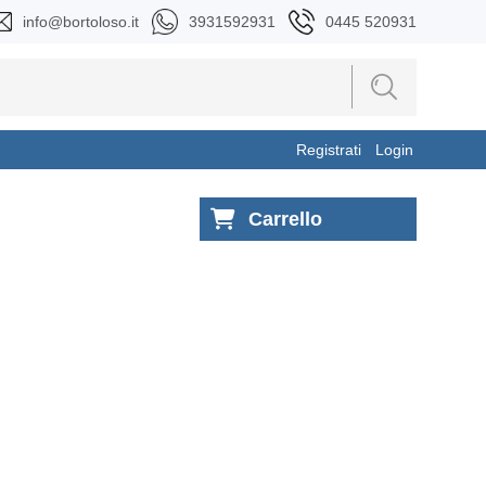
info@bortoloso.it
3931592931
0445 520931
Registrati
Login
Carrello