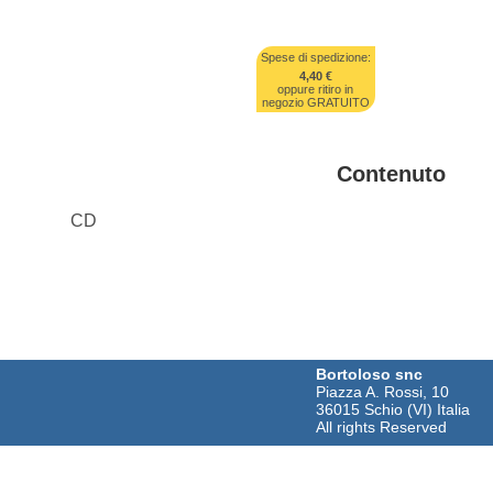
Spese di spedizione:
4,40 €
oppure ritiro in
negozio GRATUITO
Contenuto
CD
Bortoloso snc
Piazza A. Rossi, 10
36015 Schio (VI) Italia
All rights Reserved