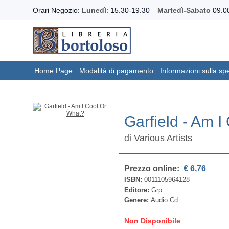
Orari Negozio:
Lunedì
: 15.30-19.30
Martedì-Sabato
09.00
Home Page
Modalità di pagamento
Informazioni sulla sp
Garfield - Am 
di
Various Artists
Prezzo online:
€ 6,76
ISBN:
0011105964128
Editore:
Grp
Genere:
Audio Cd
Non Disponibile