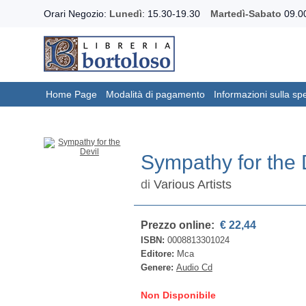
Orari Negozio:
Lunedì
: 15.30-19.30
Martedì-Sabato
09.00
Home Page
Modalità di pagamento
Informazioni sulla sp
Sympathy for the 
di
Various Artists
Prezzo online:
€ 22,44
ISBN:
0008813301024
Editore:
Mca
Genere:
Audio Cd
Non Disponibile