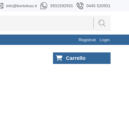
info@bortoloso.it
3931592931
0445 520931
Registrati
Login
Carrello