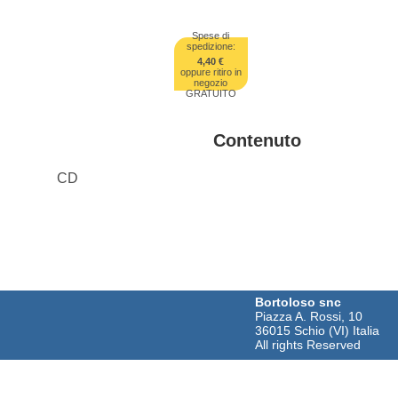
Spese di
spedizione:
4,40 €
oppure ritiro in
negozio
GRATUITO
Contenuto
CD
Bortoloso snc
Piazza A. Rossi, 10
36015 Schio (VI) Italia
All rights Reserved