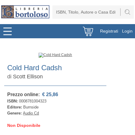
Registrati
Login
Cold Hard Cadsh
di
Scott Ellison
Prezzo online:
€ 25,86
ISBN:
0008781004323
Editore:
Burnside
Genere:
Audio Cd
Non Disponibile