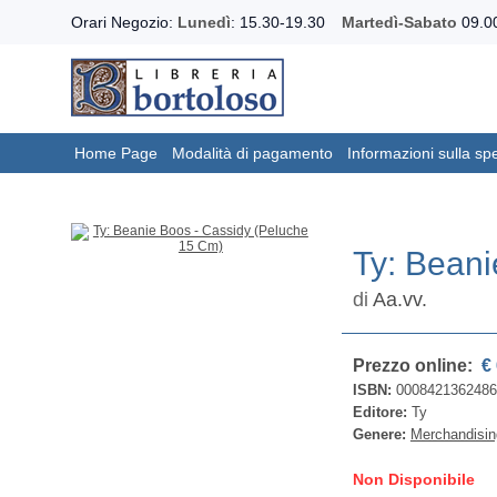
Orari Negozio:
Lunedì
: 15.30-19.30
Martedì-Sabato
09.00
Home Page
Modalità di pagamento
Informazioni sulla sp
Ty: Beani
di
Aa.vv.
Prezzo online:
€ 
ISBN:
0008421362486
Editore:
Ty
Genere:
Merchandisin
Non Disponibile