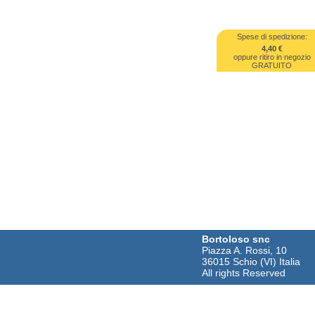
Spese di spedizione:
4,40 €
oppure ritiro in negozio
GRATUITO
Bortoloso snc
Piazza A. Rossi, 10
36015 Schio (VI) Italia
All rights Reserved