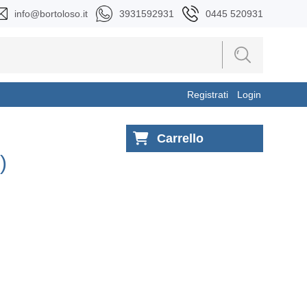
info@bortoloso.it
3931592931
0445 520931
Registrati
Login
Carrello
)