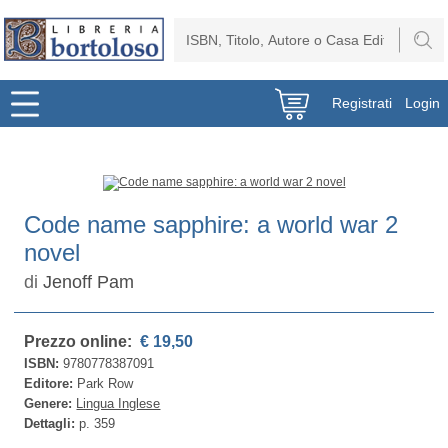
Registrati
Login
Code name sapphire: a world war 2
novel
di
Jenoff Pam
Prezzo online:
€ 19,50
ISBN:
9780778387091
Editore:
Park Row
Genere:
Lingua Inglese
Dettagli:
p. 359