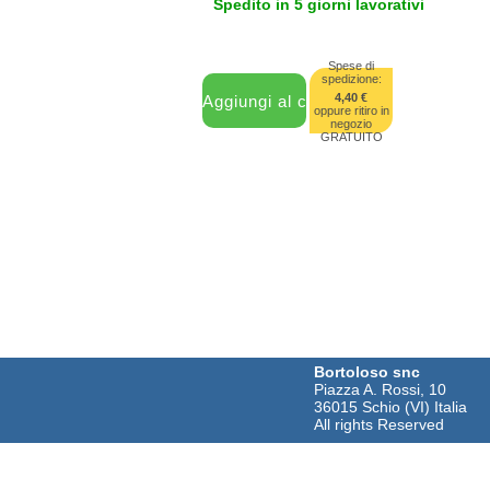
Spedito in 5 giorni lavorativi
Spese di
spedizione:
4,40 €
oppure ritiro in
negozio
GRATUITO
Bortoloso snc
Piazza A. Rossi, 10
36015 Schio (VI) Italia
All rights Reserved