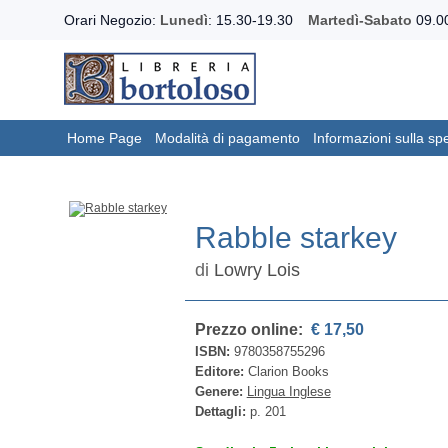
Orari Negozio:
Lunedì
: 15.30-19.30
Martedì-Sabato
09.00
Home Page
Modalità di pagamento
Informazioni sulla sp
Rabble starkey
di
Lowry Lois
Prezzo online:
€ 17,50
ISBN:
9780358755296
Editore:
Clarion Books
Genere:
Lingua Inglese
Dettagli:
p. 201