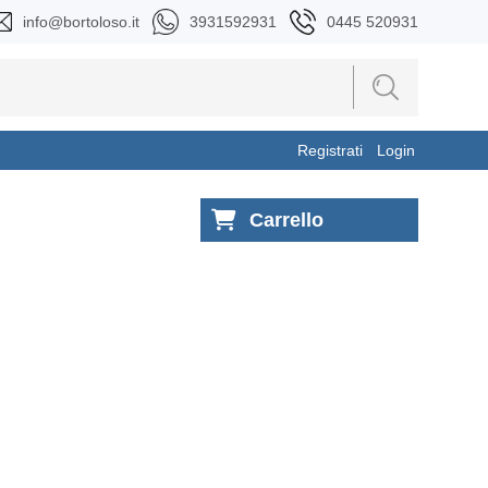
info@bortoloso.it
3931592931
0445 520931
Registrati
Login
Carrello