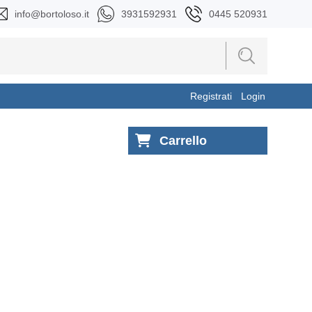
info@bortoloso.it
3931592931
0445 520931
Registrati
Login
Carrello