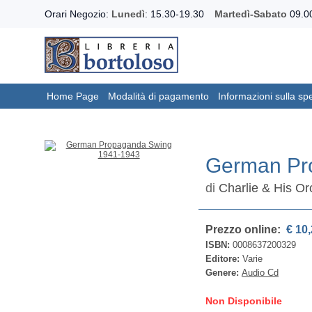
Orari Negozio:
Lunedì
: 15.30-19.30
Martedì-Sabato
09.00
Home Page
Modalità di pagamento
Informazioni sulla sp
German Pr
di
Charlie & His Or
Prezzo online:
€ 10,
ISBN:
0008637200329
Editore:
Varie
Genere:
Audio Cd
Non Disponibile