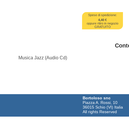
Spese di spedizione:
4,40 €
oppure ritiro in negozio
GRATUITO
Cont
Musica Jazz (Audio Cd)
Bortoloso snc
Piazza A. Rossi, 10
36015 Schio (VI) Italia
All rights Reserved