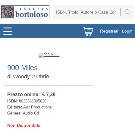
Registrati
Login
900 Miles
di
Woody Guthrie
Prezzo online:
€ 7,38
ISBN:
8023561005620
Editore:
A&r Productions
Genere:
Audio Cd
Non Disponibile