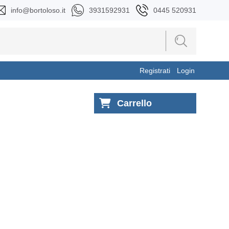
info@bortoloso.it
3931592931
0445 520931
Registrati
Login
Carrello