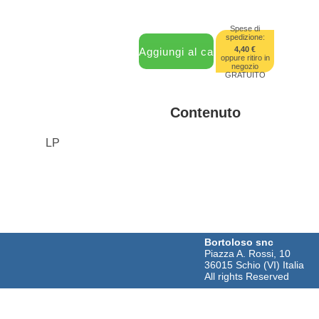
Spese di
spedizione:
4,40 €
oppure ritiro in
negozio
GRATUITO
Contenuto
LP
Bortoloso snc
Piazza A. Rossi, 10
36015 Schio (VI) Italia
All rights Reserved