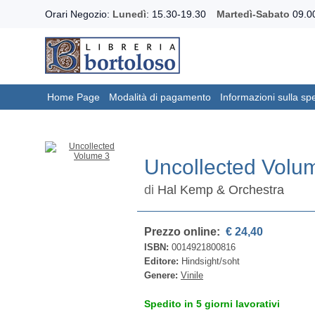
Orari Negozio:
Lunedì
: 15.30-19.30
Martedì-Sabato
09.00
Home Page
Modalità di pagamento
Informazioni sulla sp
Uncollected Volu
di
Hal Kemp & Orchestra
Prezzo online:
€ 24,40
ISBN:
0014921800816
Editore:
Hindsight/soht
Genere:
Vinile
Spedito in 5 giorni lavorativi