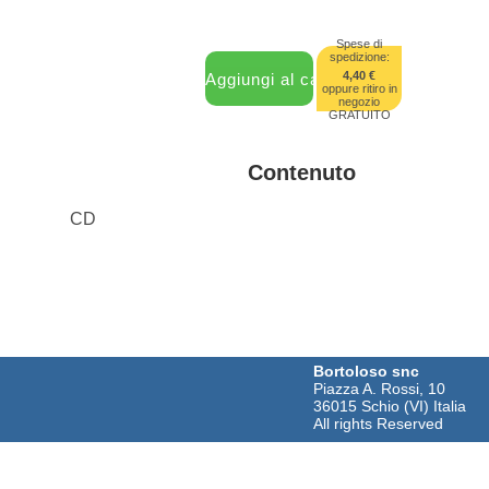
Spese di
spedizione:
4,40 €
oppure ritiro in
negozio
GRATUITO
Contenuto
CD
Bortoloso snc
Piazza A. Rossi, 10
36015 Schio (VI) Italia
All rights Reserved