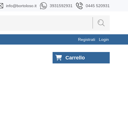
info@bortoloso.it
3931592931
0445 520931
Registrati
Login
Carrello