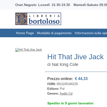
Orari Negozio:
Lunedì
: 15.30-19.30
Martedì-Sabato
09.00
Home Page
Modalità di pagamento
Informazioni sulla sp
Hit That Jive Jack
di
Nat King Cole
Prezzo online:
€ 44,33
ISBN:
0011105166225
Editore:
Pol
Genere:
Audio Cd
Spedito in 5 giorni lavorativi