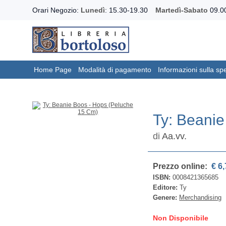
Orari Negozio:
Lunedì
: 15.30-19.30
Martedì-Sabato
09.00
Home Page
Modalità di pagamento
Informazioni sulla sp
Ty: Beani
di
Aa.vv.
Prezzo online:
€ 6,
ISBN:
0008421365685
Editore:
Ty
Genere:
Merchandising
Non Disponibile