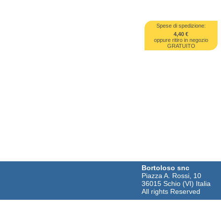
Spese di spedizione:
4,40 €
oppure ritiro in negozio
GRATUITO
Bortoloso snc
Piazza A. Rossi, 10
36015 Schio (VI) Italia
All rights Reserved