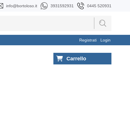
info@bortoloso.it
3931592931
0445 520931
Registrati
Login
Carrello