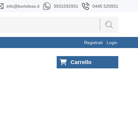
info@bortoloso.it
3931592931
0445 520931
Registrati
Login
Carrello