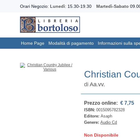
Orari Negozio:
Lunedì
: 15.30-19.30
Martedì-Sabato
09.00
Home Page
Modalità di pagamento
Informazioni sulla sp
Christian Cou
di
Aa.vv.
Prezzo online:
€ 7,75
ISBN:
0015095782328
Editore:
Asaph
Genere:
Audio Cd
Non Disponibile