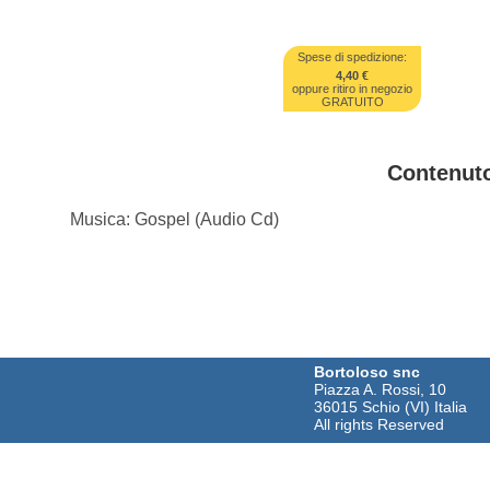
Spese di spedizione:
4,40 €
oppure ritiro in negozio
GRATUITO
Contenut
Musica: Gospel (Audio Cd)
Bortoloso snc
Piazza A. Rossi, 10
36015 Schio (VI) Italia
All rights Reserved