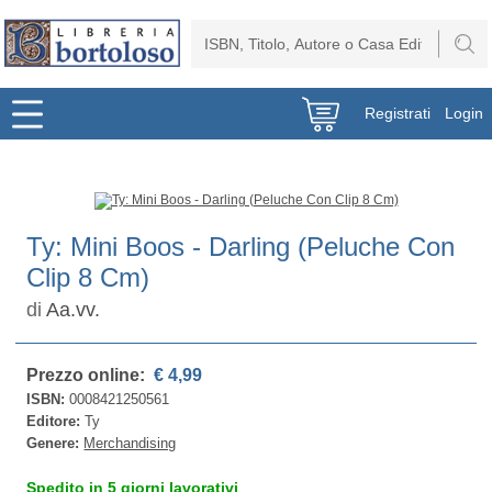
Registrati
Login
Ty: Mini Boos - Darling (Peluche Con
Clip 8 Cm)
di
Aa.vv.
Prezzo online:
€ 4,99
ISBN:
0008421250561
Editore:
Ty
Genere:
Merchandising
Spedito in 5 giorni lavorativi